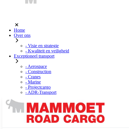
Home
Over ons
- Visie en strategie
- Kwaliteit en veiligheid
Exceptioneel transport
- Aerospace
- Construction
- Cranes
- Marine
- Projectcargo
- ADR-Transport
Warehousing
MRC connect
Freight management
Werken bij
- Logistiek Medewerker
- Junior Expediteur Exceptioneel Transport