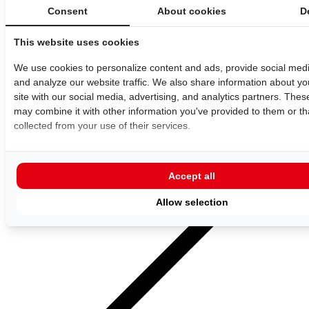
Consent
About cookies
De
- Internationaal Chauffeur
- BBL-leerling Logistiek
- Stage
This website uses cookies
Contact
Nieuws
We use cookies to personalize content and ads, provide social medi
Algemene voorwaarden
and analyze our website traffic. We also share information about yo
Klant login
site with our social media, advertising, and analytics partners. Thes
may combine it with other information you've provided to them or th
collected from your use of their services.
Nederlands
English
(
Engels
)
Accept all
Allow selection