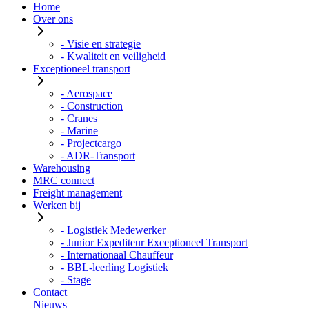
Home
Over ons
- Visie en strategie
- Kwaliteit en veiligheid
Exceptioneel transport
- Aerospace
- Construction
- Cranes
- Marine
- Projectcargo
- ADR-Transport
Warehousing
MRC connect
Freight management
Werken bij
- Logistiek Medewerker
- Junior Expediteur Exceptioneel Transport
- Internationaal Chauffeur
- BBL-leerling Logistiek
- Stage
Contact
Nieuws