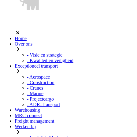
Home
Over ons
- Visie en strategie
- Kwaliteit en veiligheid
Exceptioneel transport
- Aerospace
- Construction
- Cranes
- Marine
- Projectcargo
- ADR-Transport
Warehousing
MRC connect
Freight management
Werken bij