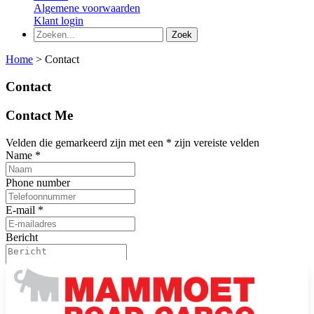
Algemene voorwaarden
Klant login
Home
>
Contact
Contact
Contact Me
Velden die gemarkeerd zijn met een
*
zijn vereiste velden
Name
*
Phone number
E-mail
*
Bericht
Als je een persoon bent die dit veld ziet, laat je het leeg.