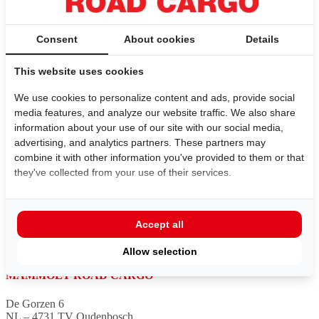
Bel ons
Consent
About cookies
Details
+31 (0)165 319 650
This website uses cookies
We use cookies to personalize content and ads, provide social
media features, and analyze our website traffic. We also share
Mail ons
information about your use of our site with our social media,
info@mammoetroadcargo.com
advertising, and analytics partners. These partners may
combine it with other information you've provided to them or that
they've collected from your use of their services.
Bezoek ons
De Gorzen 6
Accept all
NL – 4731 TV
Oudenbosch
Allow selection
MAMMOET ROAD CARGO
De Gorzen 6
NL – 4731 TV Oudenbosch