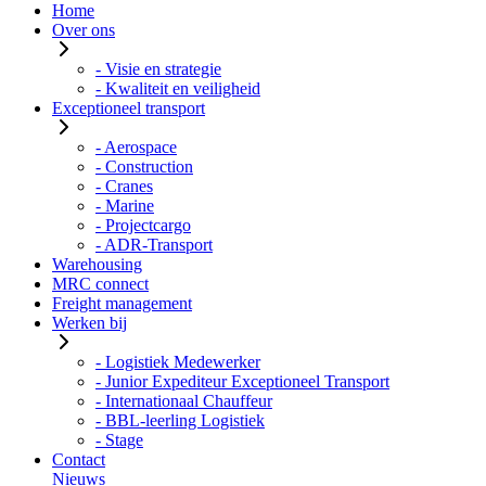
Home
Over ons
- Visie en strategie
- Kwaliteit en veiligheid
Exceptioneel transport
- Aerospace
- Construction
- Cranes
- Marine
- Projectcargo
- ADR-Transport
Warehousing
MRC connect
Freight management
Werken bij
- Logistiek Medewerker
- Junior Expediteur Exceptioneel Transport
- Internationaal Chauffeur
- BBL-leerling Logistiek
- Stage
Contact
Nieuws