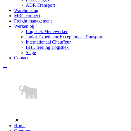
ADR-Transport
Warehousing
MRC connect
Freight management
Werken bij
Logistiek Medewerker
Junior Expediteur Exceptioneel Transport
Internationaal Chauffeur
BBL-leerling Logistiek
Stage
Contact
Home
Over ons