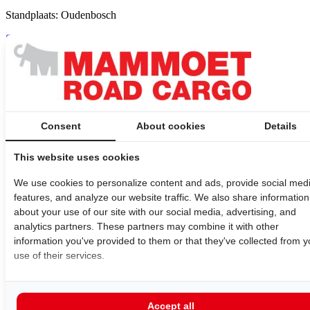
Standplaats: Oudenbosch
Solliciteer direct
Wil jij jouw kennis in de praktijk brengen binnen een organisatie
waar ontwikkeling en samenwerking centraal staan?
Wij bieden je de perfecte kans om jouw talenten verder te
ontwikkelen.
Of wil je liever zelfstandig aan een specifieke opdracht werken? Bij
ons is beide bespreekbaar.
Consent
About cookies
Details
We kijken graag samen naar de mogelijkheden die het beste passen
bij jouw leerdoelen.
This website uses cookies
Wat ga je doen?
We use cookies to personalize content and ads, provide social med
Tijdens jouw stage draai je mee in het team en krijg je de kans om
features, and analyze our website traffic. We also share information
praktijkervaring op te doen binnen een dynamische werkomgeving.
Je werkt aan uiteenlopende taken en projecten die passen bij jouw
about your use of our site with our social media, advertising, and
opleiding en interesses. Denk aan:
analytics partners. These partners may combine it with other
information you've provided to them or that they've collected from y
Ondersteunen bij dagelijkse werkzaamheden binnen jouw
use of their services.
vakgebied
Meewerken aan lopende projecten of het opzetten van een
eigen stageopdracht
Bijdragen aan procesverbeteringen en innovatie
Accept all
Samenwerken met collega’s van verschillende afdelingen