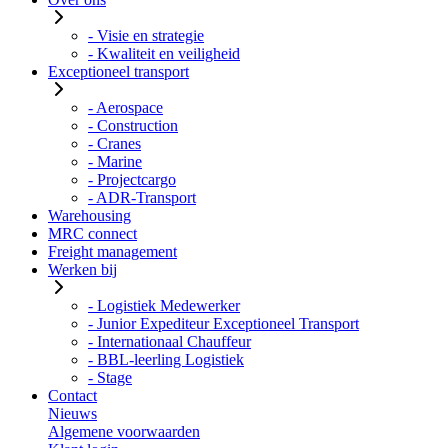
- Visie en strategie
- Kwaliteit en veiligheid
Exceptioneel transport
- Aerospace
- Construction
- Cranes
- Marine
- Projectcargo
- ADR-Transport
Warehousing
MRC connect
Freight management
Werken bij
- Logistiek Medewerker
- Junior Expediteur Exceptioneel Transport
- Internationaal Chauffeur
- BBL-leerling Logistiek
- Stage
Contact
Nieuws
Algemene voorwaarden