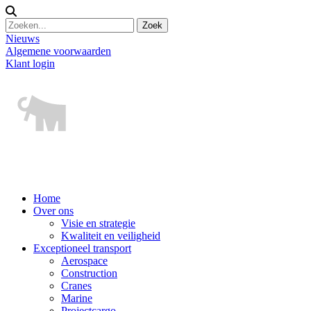
Nieuws
Algemene voorwaarden
Klant login
Home
Over ons
Visie en strategie
Kwaliteit en veiligheid
Exceptioneel transport
Aerospace
Construction
Cranes
Marine
Projectcargo