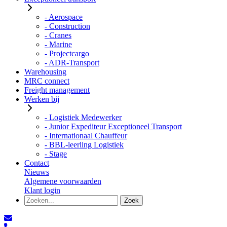
- Aerospace
- Construction
- Cranes
- Marine
- Projectcargo
- ADR-Transport
Warehousing
MRC connect
Freight management
Werken bij
- Logistiek Medewerker
- Junior Expediteur Exceptioneel Transport
- Internationaal Chauffeur
- BBL-leerling Logistiek
- Stage
Contact
Nieuws
Algemene voorwaarden
Klant login